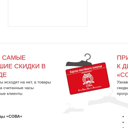
С САМЫЕ
ПР
ШИЕ СКИДКИ В
К 
ДЕ
«С
ы исходят на нет, а товары
Узнав
за считанные часы
скидк
ные клиенты
прог
жды «СОВА»