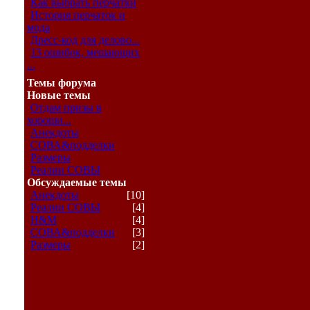
Как выбрать перчатки
История перчаток и
мода
Дресс-код для делово...
13 ошибок, мешающих
...
Темы форума
Новые темы
Отдам призы в
хороши...
Анекдоты
СОВА&подделки
Размеры
Реалии СОВЫ
Обсуждаемые темы
Анекдоты
[10]
Реалии СОВЫ
[4]
H&M
[4]
СОВА&подделки
[3]
Размеры
[2]