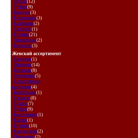
Трусы
(12)
Туфли
(9)
Бриджи
(3)
Кроссовки
(3)
Блайзеры
(2)
Тапочки
(1)
Куртки
(21)
Джемперы
(2)
Ботинки
(3)
Женский ассортимент
Свитера
(1)
Джинсы
(14)
Регланы
(8)
Футболки
(5)
Спортивные
костюмы
(4)
Бейсболки
(1)
Сапоги
(8)
Сумки
(7)
Туфли
(9)
Босоножки
(1)
Капри
(1)
Куртки
(10)
Кардиганы
(2)
Пуховики
(2)