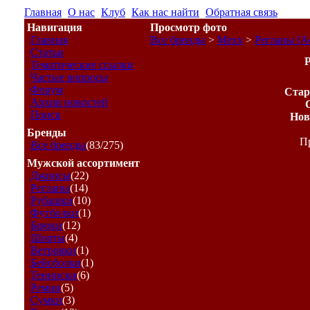
Главная
О нас
Клуб
Как нас найти
Обратная связь
Навигация
Просмотр фото
Главная
Все бренды
>
Mexx
>
Регланы [А
Статьи
Р
Тематические ссылки
Частые вопросы
Форум
Стар
Архив новостей
Поиск
Нов
Бренды
Пр
Все бренды
(83/275)
Мужской ассортимент
Джинсы
(22)
Регланы
(14)
Рубашки
(10)
Футболки
(1)
Брюки
(12)
Шорты
(4)
Ветровки
(1)
Бейсболки
(1)
Тенниски
(6)
Ремни
(5)
Сумки
(3)