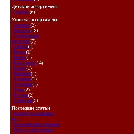
Детский ассортимент
Сапоги
(6)
Унисекс ассортимент
Свитера
(2)
Регланы
(18)
Спортивные
костюмы
(7)
Шорты
(1)
Кепки
(1)
Ремни
(1)
Кроссовки
(14)
Капри
(1)
Рюкзаки
(5)
Анораки
(1)
Пиджаки
(1)
Очки
(2)
Куртки
(2)
Слипоны
(5)
Последние статьи
Выглядеть шикарно
на...
Как выбирать пуховик
Уход за перчатками